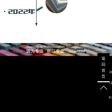
返
回
首
联系我
页
地址：江苏
I