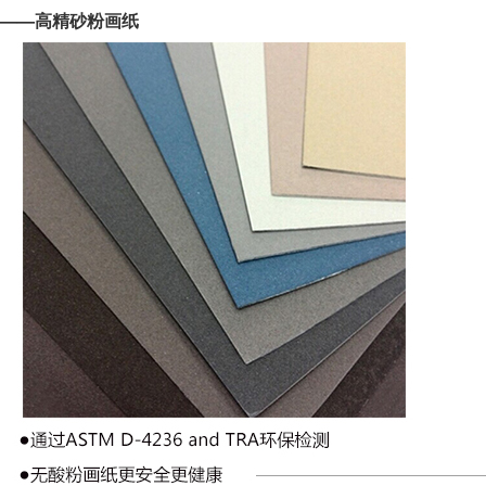
——高精砂粉画纸