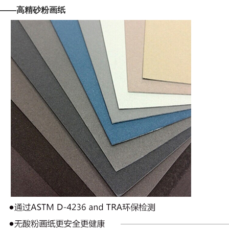
——高精砂粉画纸