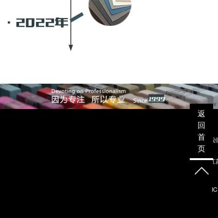
返
回
首
联系我
页
地址：江苏
I