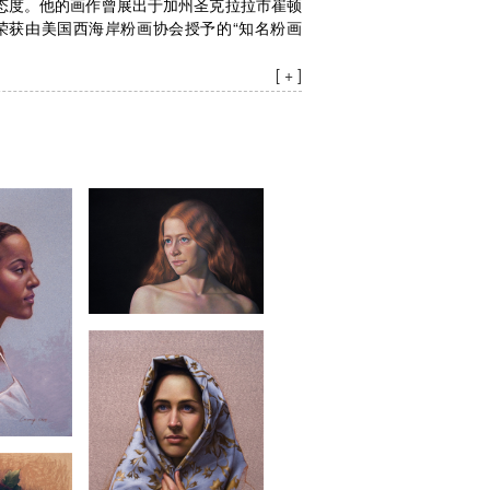
态度。他的画作曾展出于加州圣克拉拉市崔顿
荣获由美国西海岸粉画协会授予的“知名粉画
[ + ]