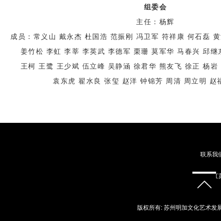
组委会
主任：杨辉
成员：常义山 戴永杰 杜国浩 范振刚 冯卫军 符祥康 何石磊 
姜竹松 李虹 李莘 李英武 李德军 栗珊 莫军华 马春兴 邱继
王柯 王鹭 王少斌 伍立峰 吴静涵 徐君华 熊友飞 徐正 杨岩
袁东虎 翟水良 张玺 赵洋 钟锦芳 周清 周立明 赵
联系我
地址：江苏
版权所有: 苏州明加文化艺术发