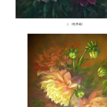
△ 《牡丹花》