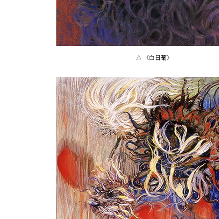
△ 《白日菊》