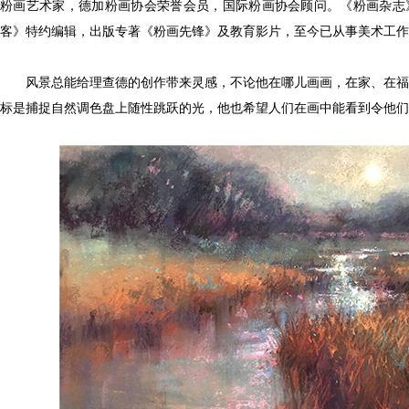
粉画艺术家，德加粉画协会荣誉会员，国际粉画协会顾问。《粉画杂志
客》特约编辑，出版专著《粉画先锋》及教育影片，至今已从事美术工作
风景总能给理查德的创作带来灵感，不论他在哪儿画画，在家、在福
标是捕捉自然调色盘上随性跳跃的光，他也希望人们在画中能看到令他们