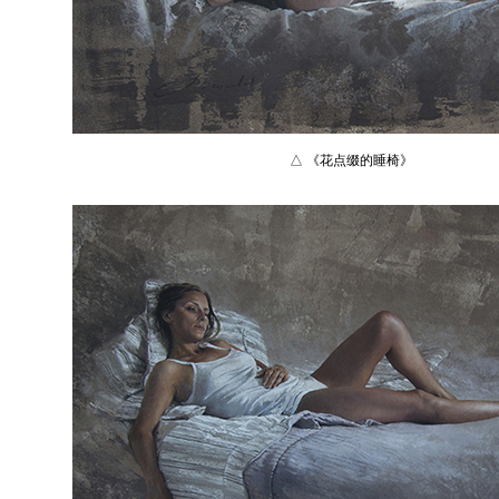
△ 《花点缀的睡椅》