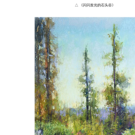
△ 《闪闪发光的石头谷》