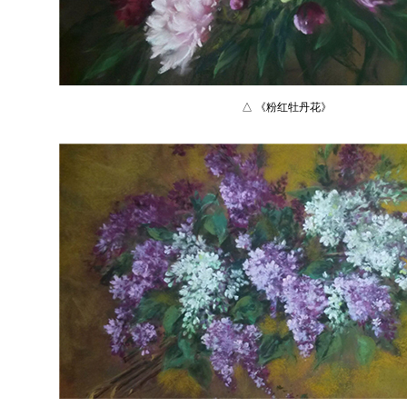
△ 《粉红牡丹花》