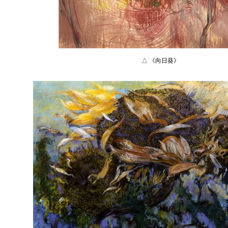
△ 《向日葵》