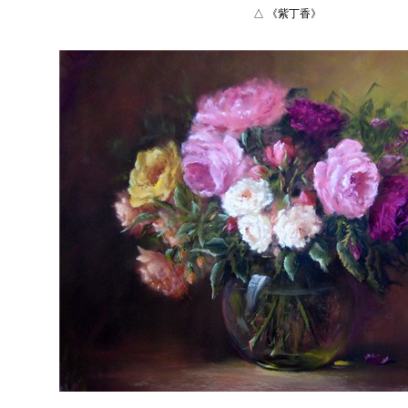
△ 《紫丁香》