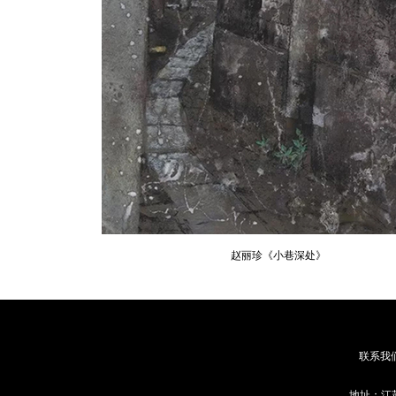
赵丽珍《小巷深处》
联系我
地址：江苏